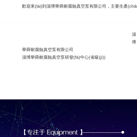
歡迎來(lái)到淄博華舜耐腐蝕真空泵有限公司，主要生產(chǎ
淄
博
華舜耐腐蝕真空泵有限公司
淄博華舜耐腐蝕真空泵研發(fā)中心(省級(jí))