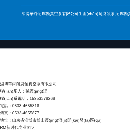
淄博華舜耐腐蝕真空泵有限公司
生產(chǎn)
耐腐蝕泵,耐腐蝕
淄博華舜耐腐蝕真空泵有限公司
聯(lián)系人：孫經(jīng)理
聯(lián)系電話：15953378268
電話：0533-4655816
傳真：0533-4655877
地址：山東省淄博市博山經(jīng)濟(jì)開(kāi)發(fā)區(qū)
RM新时代专业团队