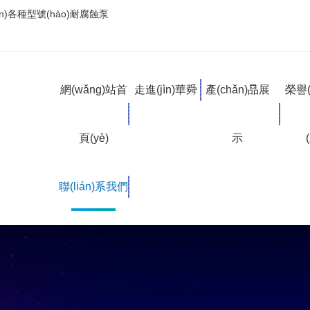
n)各種型號(hào)耐腐蝕泵
網(wǎng)站首
走進(jìn)華舜
產(chǎn)品展
榮譽(
頁(yè)
示
(
聯(lián)系我們