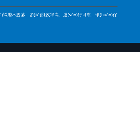
不脫落、節(jié)能效率高、運(yùn)行可靠、環(huán)保