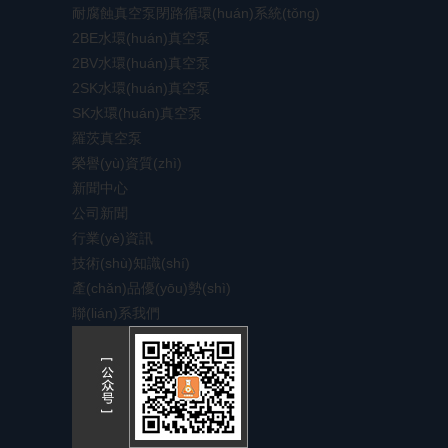
耐腐蝕真空泵閉路循環(huán)系統(tǒng)
2BE水環(huán)真空泵
2BV水環(huán)真空泵
2SK水環(huán)真空泵
SK水環(huán)真空泵
羅茨真空泵
榮譽(yù)資質(zhì)
新聞中心
公司新聞
行業(yè)資訊
技術(shù)知識(shí)
產(chǎn)品優(yōu)勢(shì)
聯(lián)系我們