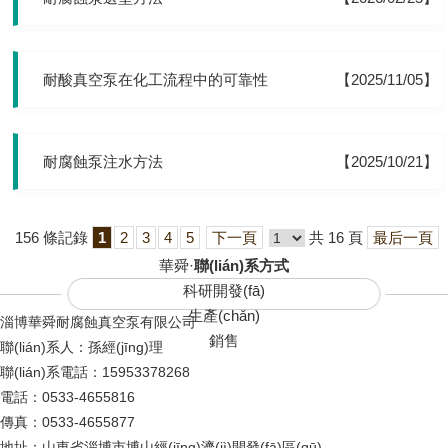
耐酸真空泵在化工流程中的可靠性
【2025/11/05】
耐腐蝕泵注水方法
【2025/10/21】
156 條記錄
1
2
3
4
5
下一頁
共 16 頁
最后一頁
華舜·
聯(lián)系方式
科研開發(fā)
生產(chǎn)
淄博華舜耐腐蝕真空泵有限公司
銷售
聯(lián)系人：孫經(jīng)理
聯(lián)系電話：15953378268
電話：0533-4655816
傳真：0533-4655877
地址：山東省淄博市博山經(jīng)濟(jì)開發(fā)區(qū)